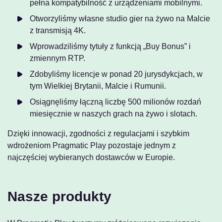
pełna kompatybilność z urządzeniami mobilnymi.
Otworzyliśmy własne studio gier na żywo na Malcie
z transmisją 4K.
Wprowadziliśmy tytuły z funkcją „Buy Bonus” i
zmiennym RTP.
Zdobyliśmy licencje w ponad 20 jurysdykcjach, w
tym Wielkiej Brytanii, Malcie i Rumunii.
Osiągnęliśmy łączną liczbę 500 milionów rozdań
miesięcznie w naszych grach na żywo i slotach.
Dzięki innowacji, zgodności z regulacjami i szybkim
wdrożeniom Pragmatic Play pozostaje jednym z
najczęściej wybieranych dostawców w Europie.
Nasze produkty