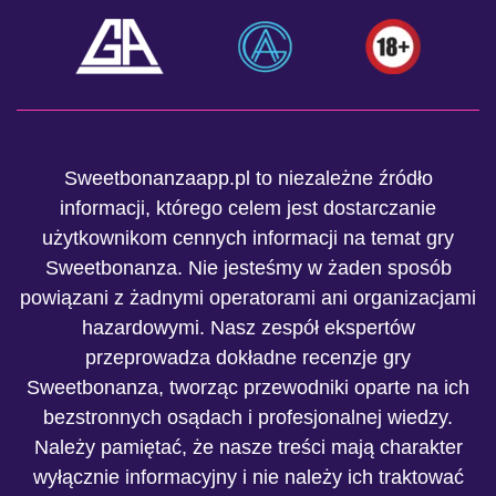
Sweetbonanzaapp.pl to niezależne źródło
informacji, którego celem jest dostarczanie
użytkownikom cennych informacji na temat gry
Sweetbonanza. Nie jesteśmy w żaden sposób
powiązani z żadnymi operatorami ani organizacjami
hazardowymi. Nasz zespół ekspertów
przeprowadza dokładne recenzje gry
Sweetbonanza, tworząc przewodniki oparte na ich
bezstronnych osądach i profesjonalnej wiedzy.
Należy pamiętać, że nasze treści mają charakter
wyłącznie informacyjny i nie należy ich traktować