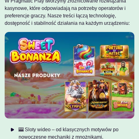
W Pragmatic Play tworzymy zróżnicowane rozwiązania
kasynowe, które odpowiadają na potrzeby operatorów i
preferencje graczy. Nasze treści łączą technologię,
dostępność i stabilność działania na każdym urządzeniu:
🎰 Sloty wideo – od klasycznych motywów po
nowoczesne mechaniki z mnożnikami.