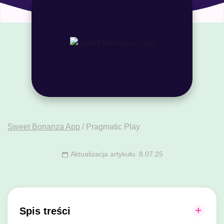
Sweet Bonanza App
/
Pragmatic Play
Aktualizacja artykułu: 8.07.25
Spis treści