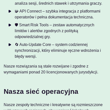
analiza sesji, średnich stawek i utrzymania graczy.
🧩 API Connect – szybka integracja z platformami
operatorów i pełna dokumentacja techniczna.
🛡 Smart Risk Tools – zestaw automatycznych
limitów i alertów zgodnych z polityką
odpowiedzialnej gry.
🔄 Auto-Update Core – system codziennej
synchronizacji, który eliminuje ręczne wdrożenia i
błędy wersji.
Nasze rozwiązania są stale rozwijane i zgodne z
wymaganiami ponad 20 licencjonowanych jurysdykcji.
Nasza sieć operacyjna
Nasze zespoły techniczne i kreatywne są rozmieszczone