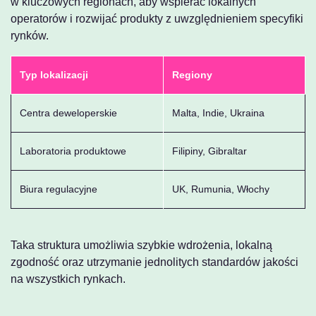
w kluczowych regionach, aby wspierać lokalnych
operatorów i rozwijać produkty z uwzględnieniem specyfiki
rynków.
Typ lokalizacji
Regiony
Centra deweloperskie
Malta, Indie, Ukraina
Laboratoria produktowe
Filipiny, Gibraltar
Biura regulacyjne
UK, Rumunia, Włochy
Taka struktura umożliwia szybkie wdrożenia, lokalną
zgodność oraz utrzymanie jednolitych standardów jakości
na wszystkich rynkach.