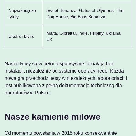
Najważniejsze
Sweet Bonanza, Gates of Olympus, The
tytuły
Dog House, Big Bass Bonanza
Malta, Gibraltar, Indie, Filipiny, Ukraina,
Studia i biura
UK
Nasze tytuły są w pełni responsywne i działają bez
instalacji, niezależnie od systemu operacyjnego. Każda
nowa gra przechodzi testy w niezależnych laboratoriach i
jest publikowana z pełną dokumentacją techniczną dla
operatorów w Polsce.
Nasze kamienie milowe
Od momentu powstania w 2015 roku konsekwentnie