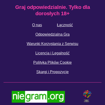
Graj odpowiedzialnie. Tylko dla
dorosłych 18+
O nas
Łączność
Odpowiedzialna Gra
Warunki Korzystania z Serwisu
Licencja i Legalność
Polityka Plików Cookie
Skargi i Propozycje